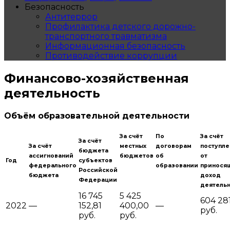
Безопасность
Антитеррор
Профилактика детского дорожно-
транспортного травматизма
Информационная безопасность
Противодействие коррупции
Финансово-хозяйственная
деятельность
Объём образовательной деятельности
За счёт
По
За счёт
За счёт
За счёт
местных
договорам
поступл
бюджета
ассигнований
бюджетов
об
от
Год
субъектов
федерального
образовании
принося
Российской
бюджета
доход
Федерации
деятель
16 745
5 425
604 281
2022
—
152,81
400,00
—
руб.
руб.
руб.