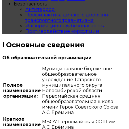
Безопасность
Антитеррор
Профилактика детского дорожно-
транспортного травматизма
Информационная безопасность
Противодействие коррупции
ℹ️ Основные сведения
Об образовательной организации
Муниципальное бюджетное
общеобразовательное
учреждение Татарского
Полное
муниципального округа
наименование
Новосибирской области
организации:
Первомайская средняя
общеобразовательная школа
имени Героя Советского Союза
А.С. Ерёмина
Краткое
МБОУ Первомайская СОШ им.
наименование
А.С. Ерёмина