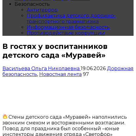
Безопасность
Антитеррор
Профилактика детского дорожно-
транспортного травматизма
Информационная безопасность
Противодействие коррупции
В гостях у воспитанников
детского сада «Муравей»
Васильева Ольга Николаевна
19.06.2026
Дорожная
безопасность
,
Новостная лента
97
Стены детского сада «Муравей» наполнились
звонким смехом и восторженными возгласами.
Повод для праздника был особенный –юные
инспекторы движения отряда «Светофор»