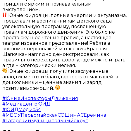
пришли с ярким и познавательным
выступлением.
Юные юидовцы, полные энергии и энтузиазма,
представили воспитанникам детского сада
увлекательную программу, посвященную
правилам дорожного движения. Это было не
просто скучное чтение правил, а настоящее
театрализованное представление! Ребята в
костюмах персонажей из сказки «Красная
Шапочка» наглядно демонстрировали, как
правильно переходить дорогу, где можно играть,
а где – категорически нельзя.
Юные юидовцы получили заслуженные
аплодисменты и благодарность от малышей, а
дошкольники – ценные знания и заряд
позитивных эмоций.
#ЮныеИнспекторыДвижения
#МедиацентрЮИД
#ЮИДМедиа54
#
МБОУПервомайскаяСОШимАСЕрёмина
#Татарскиймуниципальныйокруг